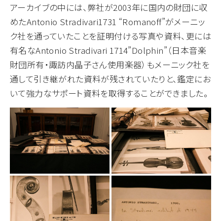
アーカイブの中には、弊社が2003年に国内の財団に収
めたAntonio Stradivari1731 “Romanoff”がメーニッ
ク社を通っていたことを証明付ける写真や資料、更には
有名なAntonio Stradivari 1714”Dolphin”（日本音楽
財団所有・諏訪内晶子さん使用楽器）もメーニック社を
通して引き継がれた資料が残されていたりと、鑑定にお
いて強力なサポート資料を取得することができました。