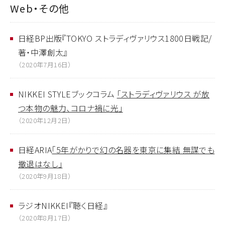
Web・その他
日経BP出版『TOKYO ストラディヴァリウス1800日戦記/
著・中澤創太』
（2020年7月16日）
NIKKEI STYLEブックコラム
「ストラディヴァリウス が放
つ本物の魅力、コロナ禍に光」
（2020年12月2日）
日経ARIA
「5年がかりで幻の名器を東京に集結 無謀でも
撤退はなし」
（2020年9月18日）
ラジオNIKKEI『聴く日経』
（2020年8月17日）